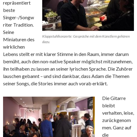
repräsentiert
beste
Singer-/Songw
riter Tradition.
Seine
Klappstuhlkonzerte: Gespräche mit dem Künstlern gehören
Miniaturen des
dazu.
wirklichen
Lebens stellt er mit klarer Stimme in den Raum, immer darum
bemüht, auch den non-native Speaker möglichst mitzunehmen,
ihn teilhaben zu lassen an seiner lyrischen Sprache. Die Zuhörer
lauschen gebannt – und sind dankbar, dass Adam die Themen
seiner Songs, die Stories immer auch vorab erklärt.
Die Gitarre
bleibt
verhalten, leise,
zurückgenom
men. Ganz auf
die