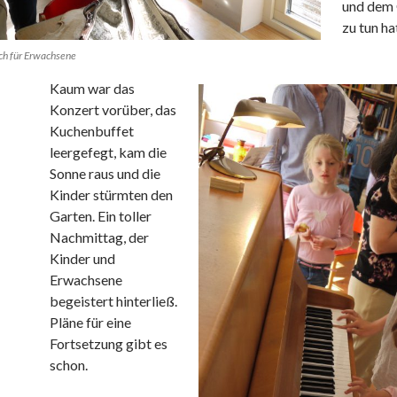
und dem
zu tun ha
ch für Erwachsene
Kaum war das
Konzert vorüber, das
Kuchenbuffet
leergefegt, kam die
Sonne raus und die
Kinder stürmten den
Garten. Ein toller
Nachmittag, der
Kinder und
Erwachsene
begeistert hinterließ.
Pläne für eine
Fortsetzung gibt es
schon.