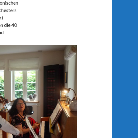
onischen
chesters
g)
n die 40
nd