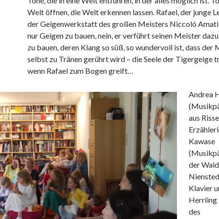
Töne, die in eine Welt entführen, in der alles möglich ist. Tö
Welt öffnen, die Welt erkennen lassen. Rafael, der junge Le
der Geigenwerkstatt des großen Meisters Niccoló Amati, 
nur Geigen zu bauen, nein, er verführt seinen Meister dazu
zu bauen, deren Klang so süß, so wundervoll ist, dass der 
selbst zu Tränen gerührt wird – die Seele der Tigergeige tr
wenn Rafael zum Bogen greift…
Andrea 
(Musikp
aus Risse
Erzähler
Kawase
(Musikp
der Wald
Niensted
Klavier u
Herrling 
des