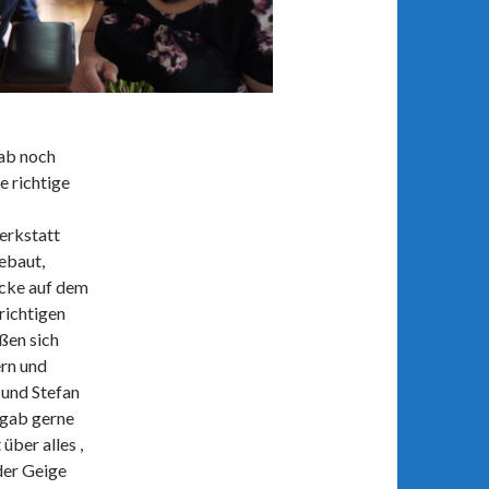
ab noch
e richtige
erkstatt
ebaut,
cke auf dem
richtigen
ßen sich
rn und
 und Stefan
 gab gerne
über alles ,
der Geige