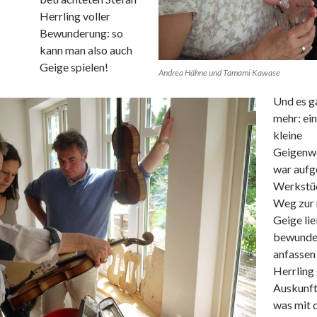
Herrling voller
Bewunderung: so
kann man also auch
Geige spielen!
Andrea Hähne und Tamami Kawase
Und es g
mehr: ein
kleine
Geigenw
war aufg
Werkstü
Weg zur 
Geige lie
bewunde
anfassen
Herrling
Auskunft 
was mit 