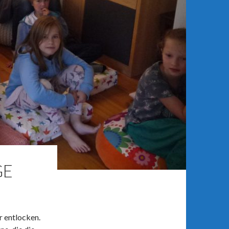
GE
r entlocken.