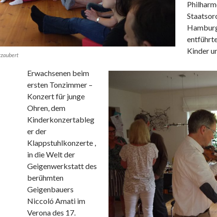
Philharm
Staatsor
Hambur
entführte
Kinder u
rzaubert
Erwachsenen beim
ersten Tonzimmer –
Konzert für junge
Ohren, dem
Kinderkonzertableg
er der
Klappstuhlkonzerte ,
in die Welt der
Geigenwerkstatt des
berühmten
Geigenbauers
Niccoló Amati im
Verona des 17.