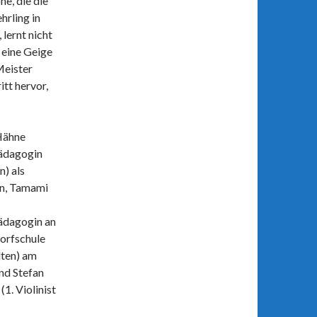
ne, die die
hrling in
lernt nicht
 eine Geige
Meister
itt hervor,
Hähne
ädagogin
n) als
in, Tamami
ädagogin an
orfschule
ten) am
nd Stefan
(1. Violinist