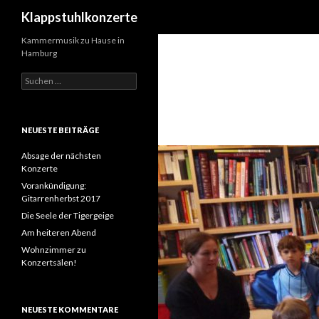
Suchen
Klappstuhlkonzerte
Kammermusik zu Hause in
Hamburg
S
u
c
h
e
NEUESTE BEITRÄGE
n
n
Absage der nächsten
a
Konzerte
c
Vorankündigung:
h
Gitarrenherbst 2017
:
Die Seele der Tigergeige
Am heiteren Abend
Wohnzimmer zu
Konzertsälen!
NEUESTE KOMMENTARE